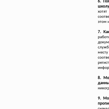
6. По
школ
хотят
соотв
этом 
7. Ка
работ
докум
служб
месту
соотв
регис
инфор
8. Мо
данн
никог
9. Мо
пропи
снача