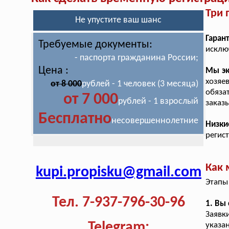
Три 
Не упустите ваш шанс
Гаран
Требуемые документы:
исклю
- паспорта гражданина России;
Цена :
Мы эк
хозяе
от 8 000
рублей - 1 человек (3 месяца)
обяз
от 7 000
рублей - 1 взрослый
заказ
Бесплатно
несовершеннолетние
Низк
регис
Как 
kupi.propisku@gmail.com
Этапы
Тел. 7-937-796-30-96
1. Вы
Заявк
Telegram:
указа