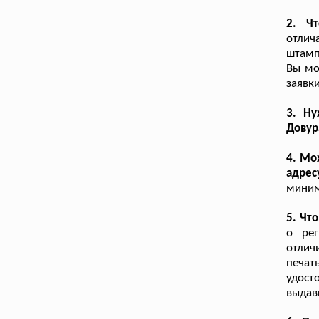
2. Чт
отлич
штамп
Вы мо
заявки
3. Ну
Довур
4. Мо
адрес
миним
5. Чт
о рег
отлич
печат
удост
выдав