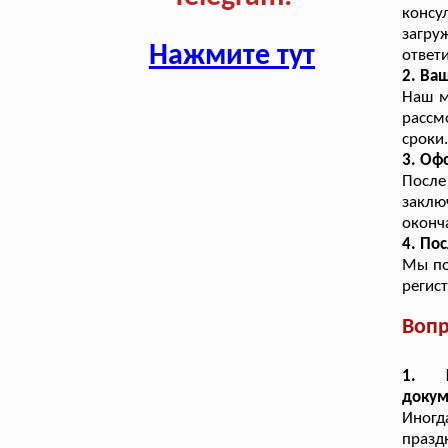
консу
загру
Нажмите тут
ответ
2. Ва
Наш м
рассм
сроки
3. Оф
После
заклю
оконч
4. По
Мы по
регис
Вопр
1. 
докум
Иног
празд