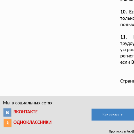
10. Е
тольк
польз
11. 
трудо
устро
регис
если 
Стран
Мы в социальных сетях:
ВКОНТАКТЕ
Как заказать
ОДНОКЛАССНИКИ
Прописка в Ак-Д